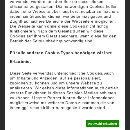
verwendet werden, um den Betrieb dieser Seiten
effizienter zu gestalten. Die notwendigen Cookies helfen
dabei, eine Webseite überhaupt erst nutzbar zu machen,
indem sie Grundfunktionen wie Seitennavigation und
PLZ
*
:
Zugriff auf sichere Bereiche der Webseite ermöglichen.
Die Webseite kann ohne diese Cookies nicht richtig
funktionieren. Nach dem Gesetz dürfen wir diese
Cookies auf Ihrem Gerät speichern, wenn diese für den
Betrieb der Seite unbedingt notwendig sind.
Straße/
Hausnummer
*
:
Für alle anderen Cookie-Typen benötigen wir Ihre
Erlaubnis:
Diese Seite verwendet unterschiedliche Cookies. Auch
Ort
*
:
um Inhalte und Anzeigen, auf sie personalisiert,
zuordnen zu können und um unsere Website zu
analysieren. Wir geben diese Informationen auch gezielt
weitere Funktionen in diesen Sozialen Medien anbieten
zu können. Unsere Partner führen diese Informationen
möglicherweise mit weiteren Daten zusammen,die von
E-Mail
*
:
ihnen ggf. schon früher bereitgestellt worden sind.
Auswahl erlauben