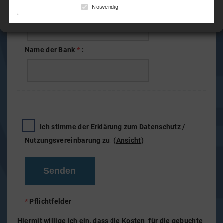
Notwendig
Kontoinhaber
*
:
Name der Bank
*
:
Ich stimme der Erklärung zum Datenschutz /
Nutzungsvereinbarung zu.
(
Ansicht
)
*
Pflichtfelder
Hiermit willige ich ein, dass die Kosten für die gebuchte